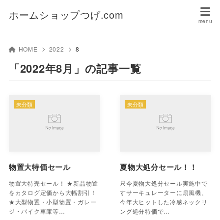
ホームショップつげ.com
HOME
2022
8
「2022年8月」の記事一覧
未分類
未分類
物置大特価セール
夏物大処分セール！！
物置大特売セール！ ★新品物置
只今夏物大処分セール実施中で
をカタログ定価から大幅割引！
すサーキュレーターに扇風機、
★大型物置・小型物置・ガレー
今年大ヒットした冷感ネックリ
ジ・バイク車庫等…
ング処分特価で…